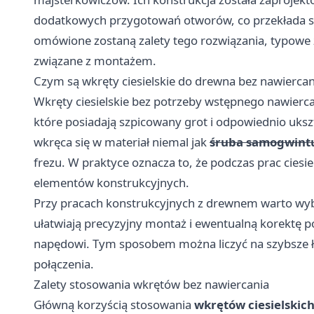
dodatkowych przygotowań otworów, co przekłada się
omówione zostaną zalety tego rozwiązania, typowe 
związane z montażem.
Czym są wkręty ciesielskie do drewna bez nawiercan
Wkręty ciesielskie bez potrzeby wstępnego nawiercan
które posiadają szpicowany grot i odpowiednio uks
wkręca się w materiał niemal jak
śruba samogwint
frezu. W praktyce oznacza to, że podczas prac cies
elementów konstrukcyjnych.
Przy pracach konstrukcyjnych z drewnem warto wy
ułatwiają precyzyjny montaż i ewentualną korektę p
napędowi. Tym sposobem można liczyć na szybsze łąc
połączenia.
Zalety stosowania wkrętów bez nawiercania
Główną korzyścią stosowania
wkrętów ciesielskic