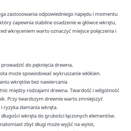
aga zastosowania odpowiedniego napędu i momentu
 który zapewnia stabilne osadzenie w główce wkrętu,
rzed wkręceniem warto oznaczyć miejsce połączenia i
prowadzić do pęknięcia drewna,
grota może spowodować wykruszanie włókien.
waniu wkrętów bez nawiercania
żnic między rodzajami drewna. Twardość i wilgotność
znik. Przy twardszym drewnie warto zmniejszyć
 ryzyka złamania wkręta.
ługości wkręta do grubości łączonych elementów.
natomiast zbyt długi może wyjść na wylot,