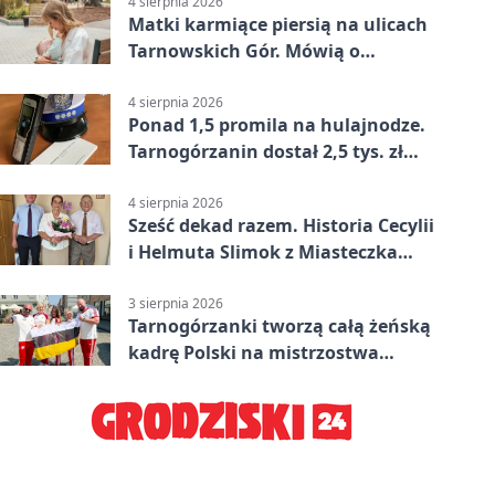
4 sierpnia 2026
Matki karmiące piersią na ulicach
Tarnowskich Gór. Mówią o
wsparciu
4 sierpnia 2026
Ponad 1,5 promila na hulajnodze.
Tarnogórzanin dostał 2,5 tys. zł
mandatu
4 sierpnia 2026
Sześć dekad razem. Historia Cecylii
i Helmuta Slimok z Miasteczka
Śląskiego
3 sierpnia 2026
Tarnogórzanki tworzą całą żeńską
kadrę Polski na mistrzostwa
Europy