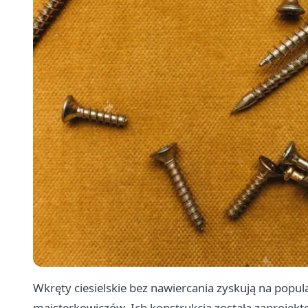
Wkręty ciesielskie bez nawiercania zyskują na popul
majsterkowiczów. Ich konstrukcja została zaprojek