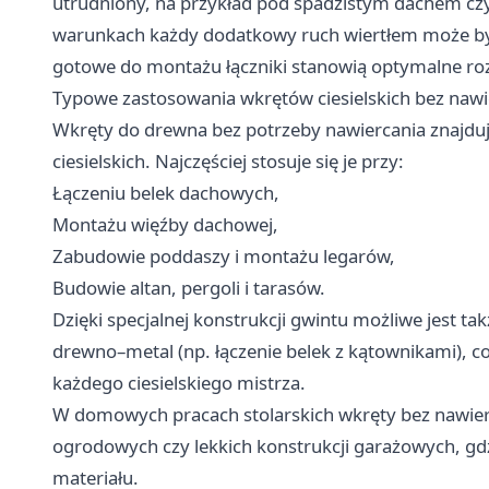
utrudniony, na przykład pod spadzistym dachem cz
warunkach każdy dodatkowy ruch wiertłem może być
gotowe do montażu łączniki stanowią optymalne ro
Typowe zastosowania wkrętów ciesielskich bez nawi
Wkręty do drewna bez potrzeby nawiercania znajdu
ciesielskich. Najczęściej stosuje się je przy:
Łączeniu belek dachowych,
Mon­tażu więźby dachowej,
Zabudowie poddaszy i montażu legarów,
Budowie altan, pergoli i tarasów.
Dzięki specjalnej konstrukcji gwintu możliwe jest 
drewno–metal (np. łączenie belek z kątownikami), c
każdego ciesielskiego mistrza.
W domowych pracach stolarskich wkręty bez nawier
ogrodowych czy lekkich konstrukcji garażowych, gdzi
materiału.