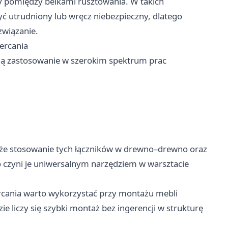
y pomiędzy belkami rusztowania. W takich
 utrudniony lub wręcz niebezpieczny, dlatego
związanie.
ercania
ją zastosowanie w szerokim spektrum prac
także stosowanie tych łączników w drewno–drewno oraz
o czyni je uniwersalnym narzędziem w warsztacie
cania warto wykorzystać przy montażu mebli
e liczy się szybki montaż bez ingerencji w strukturę