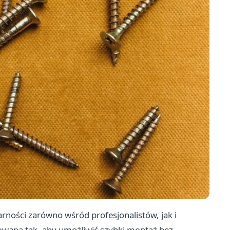
arności zarówno wśród profesjonalistów, jak i
towana tak, aby umożliwić szybki montaż bez