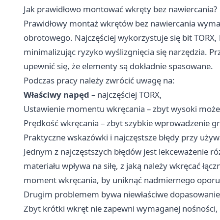
Jak prawidłowo montować wkręty bez nawiercania?
Prawidłowy montaż wkrętów bez nawiercania wym
obrotowego. Najczęściej wykorzystuje się bit TORX,
minimalizując ryzyko wyślizgnięcia się narzędzia. P
upewnić się, że elementy są dokładnie spasowane.
Podczas pracy należy zwrócić uwagę na:
Właściwy napęd
– najczęściej TORX,
Ustawienie momentu wkręcania – zbyt wysoki może 
Prędkość wkręcania – zbyt szybkie wprowadzenie 
Praktyczne wskazówki i najczęstsze błędy przy uży
Jednym z najczęstszych błędów jest lekceważenie ró
materiału wpływa na siłę, z jaką należy wkręcać łąc
moment wkręcania, by uniknąć nadmiernego oporu i
Drugim problemem bywa niewłaściwe dopasowanie d
Zbyt krótki wkręt nie zapewni wymaganej nośności, 