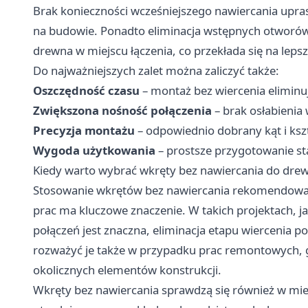
Brak konieczności wcześniejszego nawiercania upras
na budowie. Ponadto eliminacja wstępnych otworów
drewna w miejscu łączenia, co przekłada się na lepsz
Do najważniejszych zalet można zaliczyć także:
Oszczędność czasu
– montaż bez wiercenia eliminu
Zwiększona nośność połączenia
– brak osłabienia
Precyzja montażu
– odpowiednio dobrany kąt i kszt
Wygoda użytkowania
– prostsze przygotowanie st
Kiedy warto wybrać wkręty bez nawiercania do dre
Stosowanie wkrętów bez nawiercania rekomendowane
prac ma kluczowe znaczenie. W takich projektach, ja
połączeń jest znaczna, eliminacja etapu wiercenia p
rozważyć je także w przypadku prac remontowych,
okolicznych elementów konstrukcji.
Wkręty bez nawiercania sprawdzą się również w miej