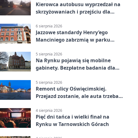
Kierowca autobusu wyprzedzał na
skrzyżowaniach i przejściu dla
pieszych
6 sierpnia 2026
Jazzowe standardy Henry’ego
Manciniego zabrzmią w parku
Pałacu w Rybnej
5 sierpnia 2026
Na Rynku pojawią się mobilne
gabinety. Bezpłatne badania dla
mieszkańców
5 sierpnia 2026
Remont ulicy Oświęcimskiej.
Przejazd zostanie, ale auta trzeba
przeparkować
4 sierpnia 2026
Pięć dni tańca i wielki finał na
Rynku w Tarnowskich Górach