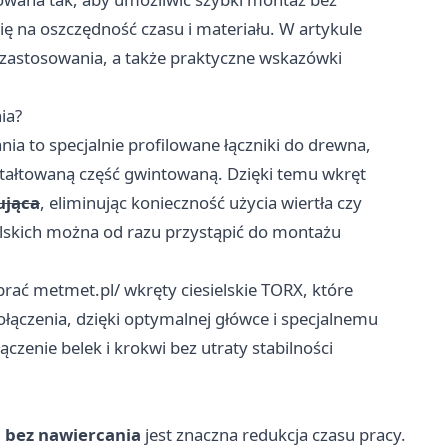
 na oszczędność czasu i materiału. W artykule
zastosowania, a także praktyczne wskazówki
ia?
ia to specjalnie profilowane łączniki do drewna,
ztałtowaną część gwintowaną. Dzięki temu wkręt
ująca
, eliminując konieczność użycia wiertła czy
ielskich można od razu przystąpić do montażu
brać
metmet.pl/
wkręty ciesielskie TORX, które
ołączenia, dzięki optymalnej główce i specjalnemu
zenie belek i krokwi bez utraty stabilności
h bez nawiercania
jest znaczna redukcja czasu pracy.