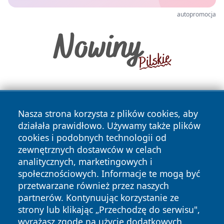
autopromocja
Nasza strona korzysta z plików cookies, aby
działała prawidłowo. Używamy także plików
cookies i podobnych technologii od
zewnętrznych dostawców w celach
Copyright © 2026 tarnowskie24.pl Wszystkie prawa
analitycznych, marketingowych i
zastrzeżone.
społecznościowych. Informacje te mogą być
przetwarzane również przez naszych
partnerów. Kontynuując korzystanie ze
Polityka
Polityka
News
Autorzy
strony lub klikając „Przechodzę do serwisu",
Prywatności
Cookies
wyrażasz zgodę na użycie dodatkowych