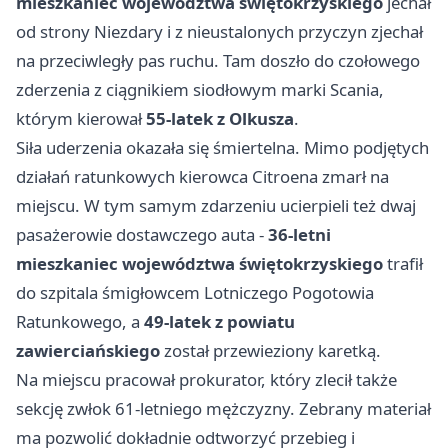
mieszkaniec województwa świętokrzyskiego
jechał
od strony Niezdary i z nieustalonych przyczyn zjechał
na przeciwległy pas ruchu. Tam doszło do czołowego
zderzenia z ciągnikiem siodłowym marki Scania,
którym kierował
55-latek z Olkusza
.
Siła uderzenia okazała się śmiertelna. Mimo podjętych
działań ratunkowych kierowca Citroena zmarł na
miejscu. W tym samym zdarzeniu ucierpieli też dwaj
pasażerowie dostawczego auta -
36-letni
mieszkaniec województwa świętokrzyskiego
trafił
do szpitala śmigłowcem Lotniczego Pogotowia
Ratunkowego, a
49-latek z powiatu
zawierciańskiego
został przewieziony karetką.
Na miejscu pracował prokurator, który zlecił także
sekcję zwłok 61-letniego mężczyzny. Zebrany materiał
ma pozwolić dokładnie odtworzyć przebieg i