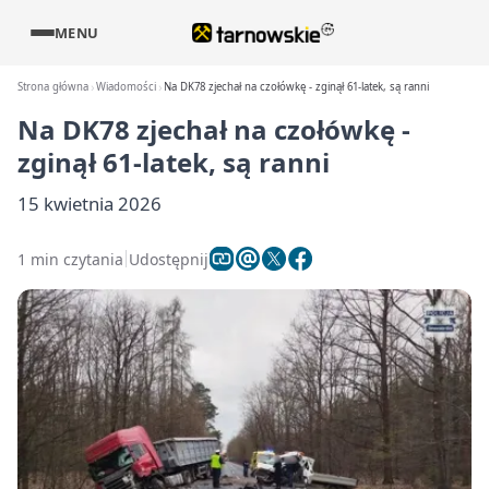
MENU
Strona główna
Wiadomości
Na DK78 zjechał na czołówkę - zginął 61-latek, są ranni
Na DK78 zjechał na czołówkę -
zginął 61-latek, są ranni
15 kwietnia 2026
1 min czytania
Udostępnij