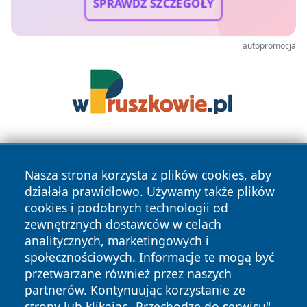
SPRAWDŹ SZCZEGÓŁY
autopromocja
Nasza strona korzysta z plików cookies, aby
działała prawidłowo. Używamy także plików
cookies i podobnych technologii od
zewnętrznych dostawców w celach
Copyright © 2026 tarnowskie24.pl Wszystkie prawa
analitycznych, marketingowych i
zastrzeżone.
społecznościowych. Informacje te mogą być
przetwarzane również przez naszych
partnerów. Kontynuując korzystanie ze
Polityka
Polityka
News
Autorzy
strony lub klikając „Przechodzę do serwisu",
Prywatności
Cookies