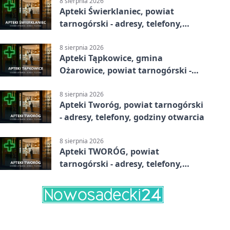
8 sierpnia 2026
Apteki Świerklaniec, powiat
tarnogórski - adresy, telefony,
godziny otwarcia
8 sierpnia 2026
Apteki Tąpkowice, gmina
Ożarowice, powiat tarnogórski -
adresy, telefony, godziny otwarcia
8 sierpnia 2026
Apteki Tworóg, powiat tarnogórski
- adresy, telefony, godziny otwarcia
8 sierpnia 2026
Apteki TWORÓG, powiat
tarnogórski - adresy, telefony,
godziny otwarcia