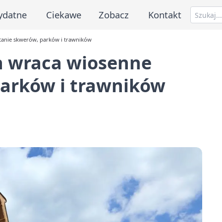
ydatne
Ciekawe
Zobacz
Kontakt
tanie skwerów, parków i trawników
h wraca wiosenne
parków i trawników