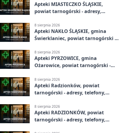
Apteki MIASTECZKO ŚLĄSKIE,
powiat tarnogórski - adresy,
telefony, godziny otwarcia
8 sierpnia 2026
Apteki NAKŁO ŚLĄSKIE, gmina
Świerklaniec, powiat tarnogórski -
adresy, telefony, godziny otwarcia
8 sierpnia 2026
Apteki PYRZOWICE, gmina
Ożarowice, powiat tarnogórski -
adresy, telefony, godziny otwarcia
8 sierpnia 2026
Apteki Radzionków, powiat
tarnogórski - adresy, telefony,
godziny otwarcia
8 sierpnia 2026
Apteki RADZIONKÓW, powiat
tarnogórski - adresy, telefony,
godziny otwarcia