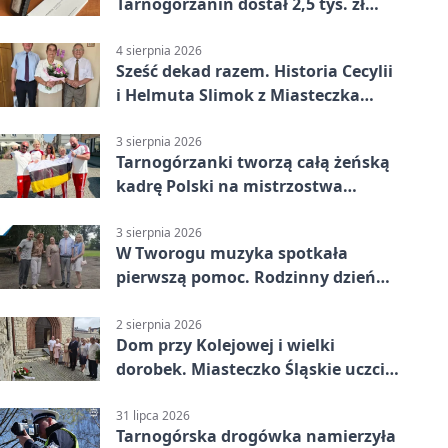
Tarnogórzanin dostał 2,5 tys. zł
mandatu
4 sierpnia 2026
Sześć dekad razem. Historia Cecylii
i Helmuta Slimok z Miasteczka
Śląskiego
3 sierpnia 2026
Tarnogórzanki tworzą całą żeńską
kadrę Polski na mistrzostwa
Europy
3 sierpnia 2026
W Tworogu muzyka spotkała
pierwszą pomoc. Rodzinny dzień
pełen atrakcji
2 sierpnia 2026
Dom przy Kolejowej i wielki
dorobek. Miasteczko Śląskie uczciło
ks. prof. Sobańskiego
31 lipca 2026
Tarnogórska drogówka namierzyła