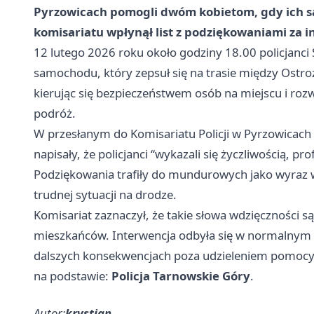
Pyrzowicach pomogli dwóm kobietom, gdy ich s
komisariatu wpłynął list z podziękowaniami za i
12 lutego 2026 roku około godziny 18.00 policjanci
samochodu, który zepsuł się na trasie między Ostroż
kierując się bezpieczeństwem osób na miejscu i rozw
podróż.
W przesłanym do Komisariatu Policji w Pyrzowicach l
napisały, że policjanci “wykazali się życzliwością
Podziękowania trafiły do mundurowych jako wyraz w
trudnej sytuacji na drodze.
Komisariat zaznaczył, że takie słowa wdzięczności 
mieszkańców. Interwencja odbyła się w normalnym tr
dalszych konsekwencjach poza udzieleniem pomocy
na podstawie:
Policja Tarnowskie Góry
.
Autor:
krystian