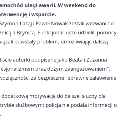
amochód uległ awarii. W weekend do
nterwencję i wsparcie.
 Szymon Łazaj i Paweł Nowak zostali wezwani do
nicą a Brynicą. Funkcjonariusze udzielili pomocy
iązali powstały problem, umożliwiając dalszą
iście autorki podpisane jako Beata i Zuzanna
, profesjonalizmem oraz dużym zaangażowaniem”.
dzięczności za bezpieczne i sprawne załatwienie
są dodatkową motywacją do dalszej służby dla
ybie służbowym; policja nie podała informacji o
.