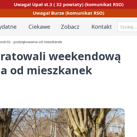
Uwaga! Upał st.3 ( 32 powiaty) (komunikat RSO)
Uwaga! Burze (komunikat RSO)
ydatne
Ciekawe
Zobacz
Kontakt
 podróż - podziękowania od mieszkanek
 uratowali weekendową
ia od mieszkanek