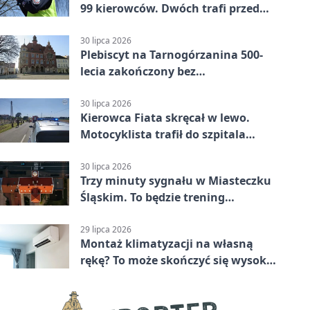
99 kierowców. Dwóch trafi przed
sąd
30 lipca 2026
Plebiscyt na Tarnogórzanina 500-
lecia zakończony bez
rozstrzygnięcia
30 lipca 2026
Kierowca Fiata skręcał w lewo.
Motocyklista trafił do szpitala
śmigłowcem
30 lipca 2026
Trzy minuty sygnału w Miasteczku
Śląskim. To będzie trening
alarmowy
29 lipca 2026
Montaż klimatyzacji na własną
rękę? To może skończyć się wysoką
karą