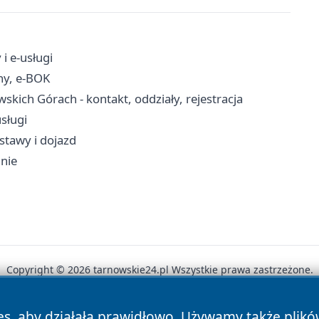
i e-usługi
ny, e-BOK
skich Górach - kontakt, oddziały, rejestracja
usługi
stawy i dojazd
dnie
Copyright © 2026 tarnowskie24.pl Wszystkie prawa zastrzeżone.
es, aby działała prawidłowo. Używamy także plik