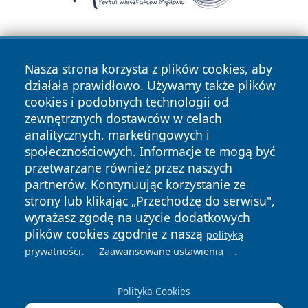
Nasza strona korzysta z plików cookies, aby
działała prawidłowo. Używamy także plików
cookies i podobnych technologii od
zewnętrznych dostawców w celach
Copyright © 2026 tarnowskie24.pl Wszystkie prawa
analitycznych, marketingowych i
zastrzeżone.
społecznościowych. Informacje te mogą być
przetwarzane również przez naszych
partnerów. Kontynuując korzystanie ze
Polityka
Polityka
News
Autorzy
strony lub klikając „Przechodzę do serwisu",
Prywatności
Cookies
wyrażasz zgodę na użycie dodatkowych
plików cookies zgodnie z naszą
polityką
.
.
prywatności
Zaawansowane ustawienia
Polityka Cookies