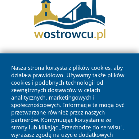
Nasza strona korzysta z plików cookies, aby
działała prawidłowo. Używamy także plików
cookies i podobnych technologii od
zewnętrznych dostawców w celach
Copyright © 2026 tarnowskie24.pl Wszystkie prawa
analitycznych, marketingowych i
zastrzeżone.
społecznościowych. Informacje te mogą być
przetwarzane również przez naszych
partnerów. Kontynuując korzystanie ze
Polityka
Polityka
News
Autorzy
strony lub klikając „Przechodzę do serwisu",
Prywatności
Cookies
wyrażasz zgodę na użycie dodatkowych