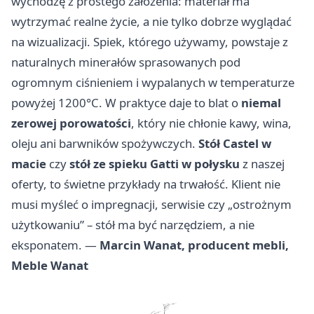
wychodzę z prostego założenia: materiał ma
wytrzymać realne życie, a nie tylko dobrze wyglądać
na wizualizacji. Spiek, którego używamy, powstaje z
naturalnych minerałów sprasowanych pod
ogromnym ciśnieniem i wypalanych w temperaturze
powyżej 1200°C. W praktyce daje to blat o
niemal
zerowej porowatości
, który nie chłonie kawy, wina,
oleju ani barwników spożywczych.
Stół Castel w
macie
czy
stół ze spieku Gatti w połysku
z naszej
oferty, to świetne przykłady na trwałość. Klient nie
musi myśleć o impregnacji, serwisie czy „ostrożnym
użytkowaniu” – stół ma być narzędziem, a nie
eksponatem. —
Marcin Wanat, producent mebli,
Meble Wanat