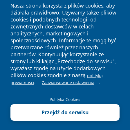
Nasza strona korzysta z plików cookies, aby
Nadchodzące wydarzenia
działała prawidłowo. Używamy także plików
cookies i podobnych technologii od
10 sierpnia 2026, 07:30
zewnętrznych dostawców w celach
PÓŁKOLONIE Z SENSEM – „Widzę Cię”
analitycznych, marketingowych i
w Tarnowskich Górach
społecznościowych. Informacje te mogą być
przetwarzane również przez naszych
22 sierpnia 2026, 08:00
partnerów. Kontynuując korzystanie ze
Twórcza sobota w pałacowej scenerii.
strony lub klikając „Przechodzę do serwisu",
Warsztaty, sztuka i spotkania
wyrażasz zgodę na użycie dodatkowych
plików cookies zgodnie z naszą
polityką
22 sierpnia 2026, 14:30
.
.
Muzyczna sobota z mocnym
prywatności
Zaawansowane ustawienia
brzmieniem w Miasteczku Śląskim
Polityka Cookies
22 sierpnia 2026, 20:00
Operetka na dziedzińcu pod
Przejdź do serwisu
gwiazdami w Tarnowskich Górach