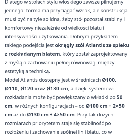
Dlatego w stołach stylu włoskiego zawsze pilnujemy
jednego: forma ma przyciągać wzrok, ale konstrukcja
musi być na tyle solidna, żeby stół pozostał stabilny i
komfortowy niezależnie od wielkości blatu i
intensywności użytkowania. Dobrym przykładem
takiego podejścia jest
okrągły stół Atlantis ze spieku
z rozkładanym blatem
, który został zaprojektowany
z myślą o zachowaniu pełnej równowagi między
estetyką a techniką.
Model Atlantis dostępny jest w średnicach
Ø100,
Ø110, Ø120 oraz Ø130 cm
, a dzięki systemowi
rozkładania może być powiększany o wkładki po
50
cm
, w różnych konfiguracjach – od
Ø100 cm + 2×50
cm
aż do
Ø130 cm + 4×50 cm
. Przy tak dużych
rozmiarach priorytetem staje się stabilność po
rozłożeniu i zachowanie spójnej linii blatu, co w