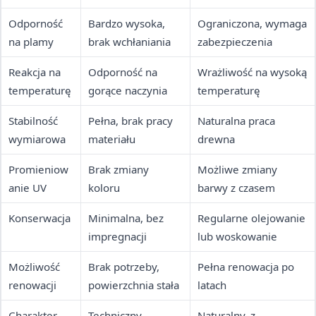
Odporność
Bardzo wysoka,
Ograniczona, wymaga
na plamy
brak wchłaniania
zabezpieczenia
Reakcja na
Odporność na
Wrażliwość na wysoką
temperaturę
gorące naczynia
temperaturę
Stabilność
Pełna, brak pracy
Naturalna praca
wymiarowa
materiału
drewna
Promieniow
Brak zmiany
Możliwe zmiany
anie UV
koloru
barwy z czasem
Konserwacja
Minimalna, bez
Regularne olejowanie
impregnacji
lub woskowanie
Możliwość
Brak potrzeby,
Pełna renowacja po
renowacji
powierzchnia stała
latach
Charakter
Techniczny,
Naturalny, z