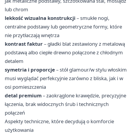
jak metaliczne podstawy, szczotkowana stal, mosiądz
lub chrom
lekkość wizualna konstrukcji
– smukłe nogi,
centralne podstawy lub geometryczne formy, które
nie przytłaczają wnętrza
kontrast faktur
– gładki blat zestawiony z metalową
podstawą albo ciepłe drewno połączone z chłodnym
detalem
symetria i proporcje
– stół glamour/w stylu włoskim
musi wyglądać perfekcyjnie zarówno z bliska, jak i w
osi pomieszczenia
detal premium
– zaokrąglone krawędzie, precyzyjne
łączenia, brak widocznych śrub i technicznych
połączeń
Aspekty techniczne, które decydują o komforcie
użytkowania