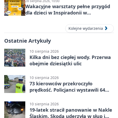
28 sierpnia 2026, 10:00
Wakacyjne warsztaty pełne przygód
dla dzieci w Inspiradonii w
Tarnowskich Górach
Kolejne wydarzenia
Ostatnie Artykuły
10 sierpnia 2026
Kilka dni bez ciepłej wody. Przerwa
obejmie dziesiątki ulic
10 sierpnia 2026
73 kierowców przekroczyło
prędkość. Policjanci wystawili 64
mandaty
10 sierpnia 2026
19-latek stracił panowanie w Nakle
Śląskim. Skoda uderzyła w słup i