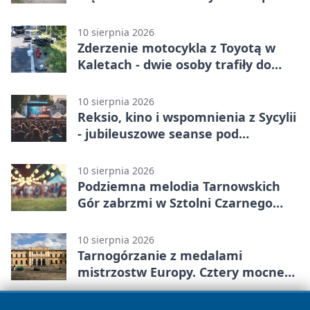
drzewo
10 sierpnia 2026
Zderzenie motocykla z Toyotą w
Kaletach - dwie osoby trafiły do
szpitala
10 sierpnia 2026
Reksio, kino i wspomnienia z Sycylii
- jubileuszowe seanse pod
chmurką.
10 sierpnia 2026
Podziemna melodia Tarnowskich
Gór zabrzmi w Sztolni Czarnego
Pstrąga
10 sierpnia 2026
Tarnogórzanie z medalami
mistrzostw Europy. Cztery mocne
starty
8 sierpnia 2026