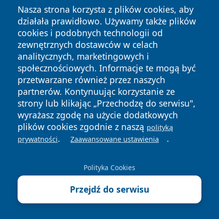
Nasza strona korzysta z plików cookies, aby
Wesele po śląsku w Kopienicy.
działała prawidłowo. Używamy także plików
Chleb, sól i tradycja podczas
cookies i podobnych technologii od
Kopienicafestu
zewnętrznych dostawców w celach
8 sierpnia 2026
analitycznych, marketingowych i
Apteki w Tarnowskich Górach -
społecznościowych. Informacje te mogą być
godziny otwarcia, dyżury, apteka
przetwarzane również przez naszych
całodobowa
partnerów. Kontynuując korzystanie ze
8 sierpnia 2026
strony lub klikając „Przechodzę do serwisu",
Apteki Kalety, powiat tarnogórski -
wyrażasz zgodę na użycie dodatkowych
adresy, telefony, godziny otwarcia
plików cookies zgodnie z naszą
polityką
.
.
prywatności
Zaawansowane ustawienia
8 sierpnia 2026
Apteki Krupski Młyn, powiat
Polityka Cookies
tarnogórski - adresy, telefony,
godziny otwarcia
Przejdź do serwisu
8 sierpnia 2026
Apteki Miasteczko Śląskie, powiat
tarnogórski - adresy, telefony,