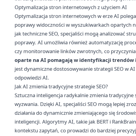
Optymalizacja stron internetowych z użyciem AI
Optymalizacja stron internetowych w erze AI poleg
poprawy widoczności w wyszukiwarkach opartych na s
jak techniczne SEO, specjaliści mogą analizować st
poprawy. AI umożliwia również automatyzację proces
czy monitorowanie linków zwrotnych, co przyczynia s
oparte na AI pomagają w identyfikacji trendów
jest dynamiczne dostosowywanie strategii SEO w AI
odpowiedzi AI.
Jak AI zmienia tradycyjne strategie SEO?
Sztuczna inteligencja radykalnie zmienia tradycyjne
wyzwania. Dzięki AI, specjaliści SEO mogą lepiej z
działania do dynamicznie zmieniającego się środowis
inteligencji. Algorytmy AI, takie jak BERT i RankBra
kontekstu zapytań, co prowadzi do bardziej precyzy