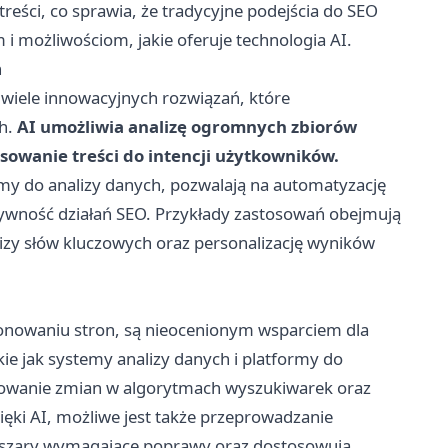
treści, co sprawia, że tradycyjne podejścia do SEO
możliwościom, jakie oferuje technologia AI.
h
 wiele innowacyjnych rozwiązań, które
ch.
AI umożliwia analizę ogromnych zbiorów
sowanie treści do intencji użytkowników.
tmy do analizy danych, pozwalają na automatyzację
tywność działań SEO. Przykłady zastosowań obejmują
izy słów kluczowych oraz personalizację wyników
jonowaniu stron, są nieocenionym wsparciem dla
ie jak systemy analizy danych i platformy do
orowanie zmian w algorytmach wyszukiwarek oraz
ięki AI, możliwe jest także przeprowadzanie
bszary wymagające poprawy oraz dostosowują