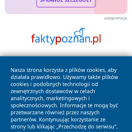
autopromocja
Nasza strona korzysta z plików cookies, aby
działała prawidłowo. Używamy także plików
cookies i podobnych technologii od
zewnętrznych dostawców w celach
Copyright © 2026 tarnowskie24.pl Wszystkie prawa
analitycznych, marketingowych i
zastrzeżone.
społecznościowych. Informacje te mogą być
przetwarzane również przez naszych
partnerów. Kontynuując korzystanie ze
Polityka
Polityka
News
Autorzy
strony lub klikając „Przechodzę do serwisu",
Prywatności
Cookies