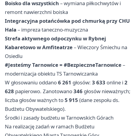
Boisko dla wszystkich
– wymiana piłkochwytów i
remont nawierzchni boiska
Integracyjna potańcówka pod chmurką przy CHU
Hala
– impreza taneczno-muzyczna
Strefa aktywnego odpoczynku w Rybnej
Kabaretowo w Amfiteatrze
– Wieczory Śmiechu na
Osiedlu
#Jesteśmy Tarnowice = #BezpieczneTarnowice
–
modernizacja obiektu TS Tarnowiczanka
W głosowaniu oddano
6 261
głosów:
3 633
online i
2
628
papierowo. Zanotowano
346
głosów nieważnych;
liczba głosów ważnych to
5 915
(dane zespołu ds.
Budżetu Obywatelskiego).
Środki i zasady budżetu w Tarnowskich Górach
Na realizację zadań w ramach Budżetu
Obywatelskiego Miasta Tarnowskie Góry