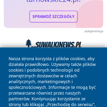
SPRAWDŹ SZCZEGÓŁY
autopromocja
Nasza strona korzysta z plików cookies, aby
działała prawidłowo. Używamy także plików
cookies i podobnych technologii od
zewnętrznych dostawców w celach
analitycznych, marketingowych i
społecznościowych. Informacje te mogą być
Copyright © 2026 tarnowskie24.pl Wszystkie prawa
przetwarzane również przez naszych
zastrzeżone.
partnerów. Kontynuując korzystanie ze
strony lub klikając „Przechodzę do serwisu",