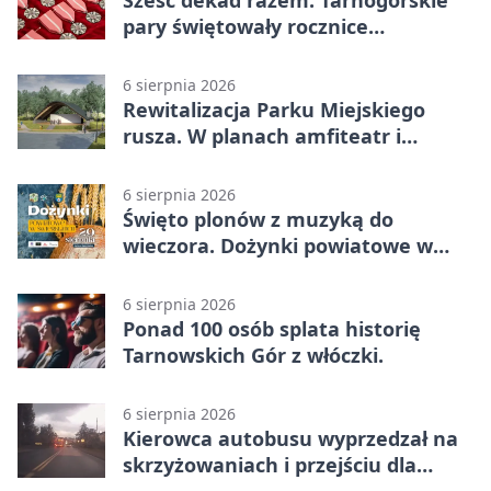
pary świętowały rocznice
małżeństwa
6 sierpnia 2026
Rewitalizacja Parku Miejskiego
rusza. W planach amfiteatr i
replika wąskotorówki
6 sierpnia 2026
Święto plonów z muzyką do
wieczora. Dożynki powiatowe w
Świerklańcu
6 sierpnia 2026
Ponad 100 osób splata historię
Tarnowskich Gór z włóczki.
6 sierpnia 2026
Kierowca autobusu wyprzedzał na
skrzyżowaniach i przejściu dla
pieszych