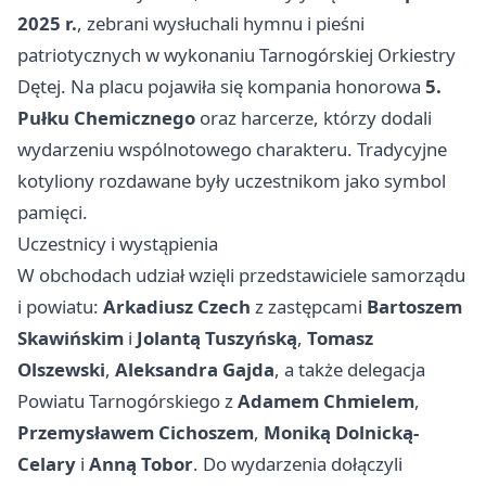
2025 r.
, zebrani wysłuchali hymnu i pieśni
patriotycznych w wykonaniu Tarnogórskiej Orkiestry
Dętej. Na placu pojawiła się kompania honorowa
5.
Pułku Chemicznego
oraz harcerze, którzy dodali
wydarzeniu wspólnotowego charakteru. Tradycyjne
kotyliony rozdawane były uczestnikom jako symbol
pamięci.
Uczestnicy i wystąpienia
W obchodach udział wzięli przedstawiciele samorządu
i powiatu:
Arkadiusz Czech
z zastępcami
Bartoszem
Skawińskim
i
Jolantą Tuszyńską
,
Tomasz
Olszewski
,
Aleksandra Gajda
, a także delegacja
Powiatu Tarnogórskiego z
Adamem Chmielem
,
Przemysławem Cichoszem
,
Moniką Dolnicką-
Celary
i
Anną Tobor
. Do wydarzenia dołączyli