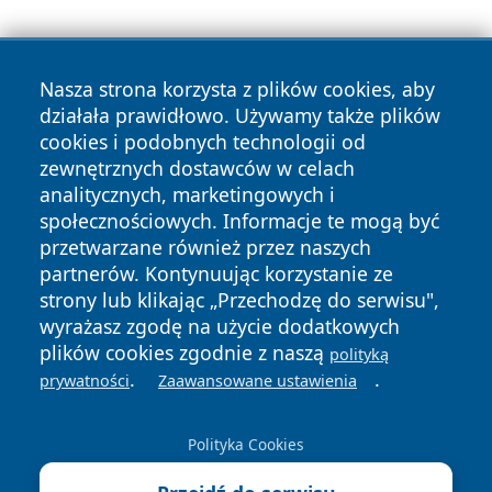
Nasza strona korzysta z plików cookies, aby
działała prawidłowo. Używamy także plików
cookies i podobnych technologii od
zewnętrznych dostawców w celach
Copyright © 2026 tarnowskie24.pl Wszystkie prawa
analitycznych, marketingowych i
zastrzeżone.
społecznościowych. Informacje te mogą być
przetwarzane również przez naszych
partnerów. Kontynuując korzystanie ze
Polityka
Polityka
News
Autorzy
strony lub klikając „Przechodzę do serwisu",
Prywatności
Cookies
wyrażasz zgodę na użycie dodatkowych
plików cookies zgodnie z naszą
polityką
.
.
prywatności
Zaawansowane ustawienia
Polityka Cookies