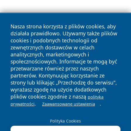
Nasza strona korzysta z plików cookies, aby
działała prawidłowo. Używamy także plików
cookies i podobnych technologii od
zewnętrznych dostawców w celach
Copyright © 2026 tarnowskie24.pl Wszystkie prawa
analitycznych, marketingowych i
zastrzeżone.
społecznościowych. Informacje te mogą być
przetwarzane również przez naszych
partnerów. Kontynuując korzystanie ze
Polityka
Polityka
News
Autorzy
strony lub klikając „Przechodzę do serwisu",
Prywatności
Cookies
wyrażasz zgodę na użycie dodatkowych
plików cookies zgodnie z naszą
polityką
.
.
prywatności
Zaawansowane ustawienia
Polityka Cookies