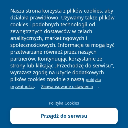
Nasza strona korzysta z plików cookies, aby
działała prawidłowo. Używamy także plików
cookies i podobnych technologii od
zewnętrznych dostawców w celach
analitycznych, marketingowych i
Copyright © 2026 tarnowskie24.pl Wszystkie prawa
społecznościowych. Informacje te mogą być
zastrzeżone.
przetwarzane również przez naszych
partnerów. Kontynuując korzystanie ze
strony lub klikając „Przechodzę do serwisu",
Polityka
Polityka
News
Autorzy
wyrażasz zgodę na użycie dodatkowych
Prywatności
Cookies
plików cookies zgodnie z naszą
polityką
.
.
prywatności
Zaawansowane ustawienia
Polityka Cookies
Przejdź do serwisu