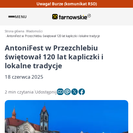
Uwaga! Burze (komunikat RSO)
MENU
Strona główna
Wiadomości
AntoniFest w Przezchlebiu świętował 120 lat kapliczki i lokalne tradycje
AntoniFest w Przezchlebiu
świętował 120 lat kapliczki i
lokalne tradycje
18 czerwca 2025
2 min czytania
Udostępnij