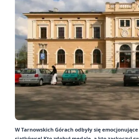
W Tarnowskich Górach odbyły się emocjonujące
siatkówce! Kto zdobył medale, a kto zaskoczył sw