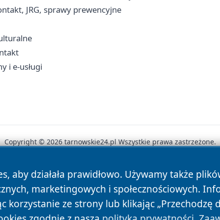
ntakt, JRG, sprawy prewencyjne
!
ulturalne
ontakt
y i e-usługi
Copyright © 2026 tarnowskie24.pl Wszystkie prawa zastrzeżone.
es, aby działała prawidłowo. Używamy także plik
News
Autorzy
Polityka Prywatności
Polityka Cookie
cznych, marketingowych i społecznościowych. Inf
 korzystanie ze strony lub klikając „Przechodzę 
ookies zgodnie z naszą
polityką prywatności
.
Zaaw