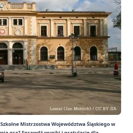
 Szkolne Mistrzostwa Województwa Śląskiego w
oją grą? Sprawdź wyniki i gratulacje dla