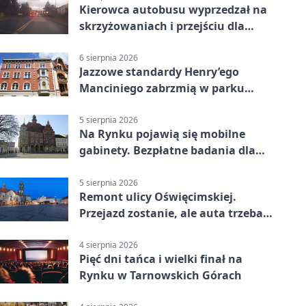
Kierowca autobusu wyprzedzał na
skrzyżowaniach i przejściu dla
pieszych
6 sierpnia 2026
Jazzowe standardy Henry’ego
Manciniego zabrzmią w parku
Pałacu w Rybnej
5 sierpnia 2026
Na Rynku pojawią się mobilne
gabinety. Bezpłatne badania dla
mieszkańców
5 sierpnia 2026
Remont ulicy Oświęcimskiej.
Przejazd zostanie, ale auta trzeba
przeparkować
4 sierpnia 2026
Pięć dni tańca i wielki finał na
Rynku w Tarnowskich Górach