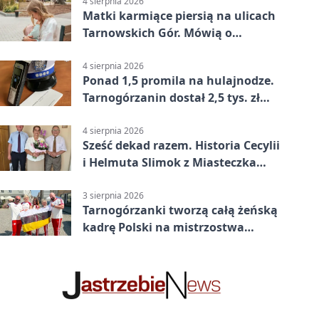
4 sierpnia 2026
Matki karmiące piersią na ulicach
Tarnowskich Gór. Mówią o
wsparciu
4 sierpnia 2026
Ponad 1,5 promila na hulajnodze.
Tarnogórzanin dostał 2,5 tys. zł
mandatu
4 sierpnia 2026
Sześć dekad razem. Historia Cecylii
i Helmuta Slimok z Miasteczka
Śląskiego
3 sierpnia 2026
Tarnogórzanki tworzą całą żeńską
kadrę Polski na mistrzostwa
Europy