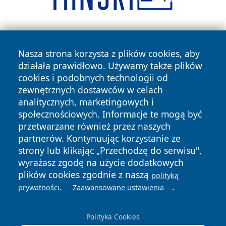
Nasza strona korzysta z plików cookies, aby
działała prawidłowo. Używamy także plików
cookies i podobnych technologii od
zewnętrznych dostawców w celach
Copyright © 2026 tarnowskie24.pl Wszystkie prawa
analitycznych, marketingowych i
zastrzeżone.
społecznościowych. Informacje te mogą być
przetwarzane również przez naszych
partnerów. Kontynuując korzystanie ze
Polityka
Polityka
News
Autorzy
strony lub klikając „Przechodzę do serwisu",
Prywatności
Cookies
wyrażasz zgodę na użycie dodatkowych
plików cookies zgodnie z naszą
polityką
.
.
prywatności
Zaawansowane ustawienia
Polityka Cookies