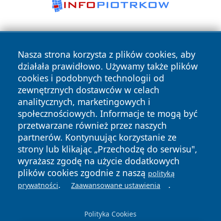
Nasza strona korzysta z plików cookies, aby
działała prawidłowo. Używamy także plików
cookies i podobnych technologii od
zewnętrznych dostawców w celach
Copyright © 2026 tarnowskie24.pl Wszystkie prawa
analitycznych, marketingowych i
zastrzeżone.
społecznościowych. Informacje te mogą być
przetwarzane również przez naszych
partnerów. Kontynuując korzystanie ze
Polityka
Polityka
News
Autorzy
strony lub klikając „Przechodzę do serwisu",
Prywatności
Cookies
wyrażasz zgodę na użycie dodatkowych
plików cookies zgodnie z naszą
polityką
.
.
prywatności
Zaawansowane ustawienia
Polityka Cookies