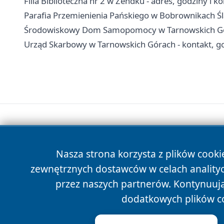
Filia Biblioteczna nr 2 w Zendku - adres, godziny i k
Parafia Przemienienia Pańskiego w Bobrownikach Śl
Środowiskowy Dom Samopomocy w Tarnowskich Góra
Urząd Skarbowy w Tarnowskich Górach - kontakt, god
Nasza strona korzysta z plików cooki
zewnętrznych dostawców w celach anality
przez naszych partnerów. Kontynuując
dodatkowych plików c