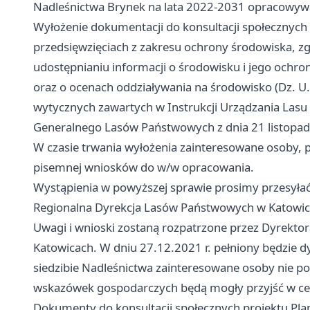
Nadleśnictwa Brynek na lata 2022-2031 opracowyw
Wyłożenie dokumentacji do konsultacji społecznych
przedsięwzięciach z zakresu ochrony środowiska, zg
udostępnianiu informacji o środowisku i jego ochro
oraz o ocenach oddziaływania na środowisko (Dz. U. z
wytycznych zawartych w Instrukcji Urządzania Las
Generalnego Lasów Państwowych z dnia 21 listopada 
W czasie trwania wyłożenia zainteresowane osoby, 
pisemnej wniosków do w/w opracowania.
Wystąpienia w powyższej sprawie prosimy przesyłać
Regionalna Dyrekcja Lasów Państwowych w Katowica
Uwagi i wnioski zostaną rozpatrzone przez Dyrekto
Katowicach. W dniu 27.12.2021 r. pełniony będzie d
siedzibie Nadleśnictwa zainteresowane osoby nie po
wskazówek gospodarczych będą mogły przyjść w celu
Dokumenty do konsultacji społecznych projektu Pla