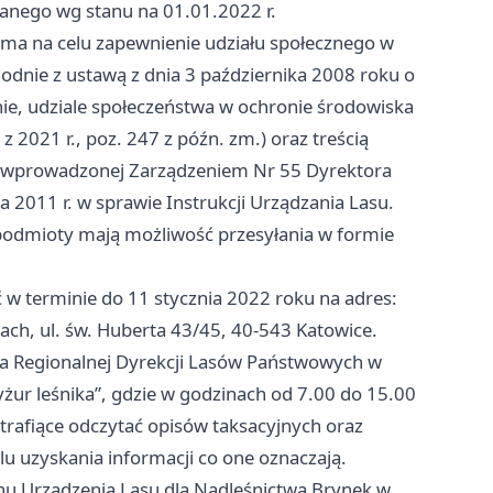
anego wg stanu na 01.01.2022 r.
 ma na celu zapewnienie udziału społecznego w
odnie z ustawą z dnia 3 października 2008 roku o
nie, udziale społeczeństwa w ochronie środowiska
 2021 r., poz. 247 z późn. zm.) oraz treścią
u wprowadzonej Zarządzeniem Nr 55 Dyrektora
2011 r. w sprawie Instrukcji Urządzania Lasu.
podmioty mają możliwość przesyłania w formie
 w terminie do 11 stycznia 2022 roku na adres:
ch, ul. św. Huberta 43/45, 40-543 Katowice.
ra Regionalnej Dyrekcji Lasów Państwowych w
yżur leśnika”, gdzie w godzinach od 7.00 do 15.00
trafiące odczytać opisów taksacyjnych oraz
 uzyskania informacji co one oznaczają.
nu Urządzenia Lasu dla Nadleśnictwa Brynek w