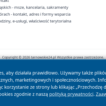
ontakt
ąskich - msze, kancelaria, sakramenty
ch - kontakt, adres i formy wsparcia
ziny, e-usługi, właściwość terytorialna
Copyright © 2026 tarnowskie24.pl Wszystkie prawa zastrzeżone.
es, aby działała prawidłowo. Używamy także plik
News
Autorzy
Polityka Prywatności
Polityka Cookie
cznych, marketingowych i społecznościowych. Inf
 korzystanie ze strony lub klikając „Przechodzę 
ookies zgodnie z naszą
polityką prywatności
.
Zaaw