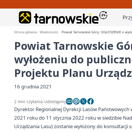
Prz
Strona główna
Wiadomości
Powiat Tarnowskie Góry: OGŁOSZENIE o wyłoż
Powiat Tarnowskie Gó
wyłożeniu do publiczn
Projektu Planu Urządz
16 grudnia 2021
2 min czytania
Udostępnij
Dyrektor Regionalnej Dyrekcji Lasów Państwowych w
2021 roku do 11 stycznia 2022 roku w siedzibie Na
Urządzania Lasu) zostanie wyłożony do konsultacji 