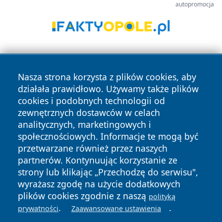
autopromocja
Nasza strona korzysta z plików cookies, aby
działała prawidłowo. Używamy także plików
cookies i podobnych technologii od
zewnętrznych dostawców w celach
Copyright © 2026 tarnowskie24.pl Wszystkie prawa
analitycznych, marketingowych i
zastrzeżone.
społecznościowych. Informacje te mogą być
przetwarzane również przez naszych
partnerów. Kontynuując korzystanie ze
Polityka
Polityka
News
Autorzy
strony lub klikając „Przechodzę do serwisu",
Prywatności
Cookies
wyrażasz zgodę na użycie dodatkowych
plików cookies zgodnie z naszą
polityką
.
.
prywatności
Zaawansowane ustawienia