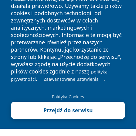
działała prawidłowo. Używamy także plików
cookies i podobnych technologii od
zewnętrznych dostawców w celach
analitycznych, marketingowych i
społecznościowych. Informacje te mogą być
Copyright © 2026 tarnowskie24.pl Wszystkie prawa
przetwarzane również przez naszych
zastrzeżone.
partnerów. Kontynuując korzystanie ze
strony lub klikając „Przechodzę do serwisu",
wyrażasz zgodę na użycie dodatkowych
Polityka
Polityka
News
Autorzy
plików cookies zgodnie z naszą
polityką
Prywatności
Cookies
.
.
prywatności
Zaawansowane ustawienia
Polityka Cookies
Przejdź do serwisu