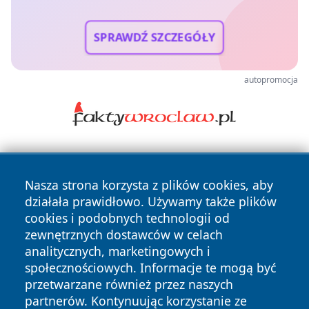
SPRAWDŹ SZCZEGÓŁY
autopromocja
Nasza strona korzysta z plików cookies, aby
działała prawidłowo. Używamy także plików
cookies i podobnych technologii od
zewnętrznych dostawców w celach
Copyright © 2026 tarnowskie24.pl Wszystkie prawa
analitycznych, marketingowych i
zastrzeżone.
społecznościowych. Informacje te mogą być
przetwarzane również przez naszych
partnerów. Kontynuując korzystanie ze
Polityka
Polityka