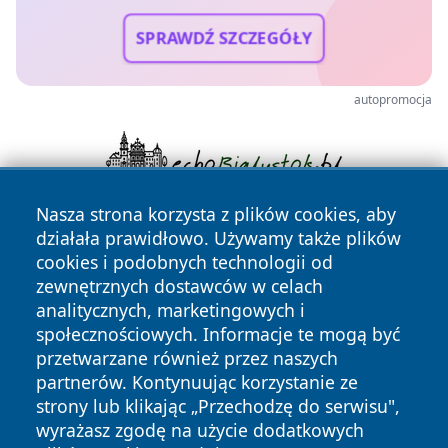
SPRAWDŹ SZCZEGÓŁY
autopromocja
Nasza strona korzysta z plików cookies, aby
działała prawidłowo. Używamy także plików
cookies i podobnych technologii od
zewnętrznych dostawców w celach
analitycznych, marketingowych i
społecznościowych. Informacje te mogą być
Copyright © 2026 tarnowskie24.pl Wszystkie prawa
przetwarzane również przez naszych
zastrzeżone.
partnerów. Kontynuując korzystanie ze
strony lub klikając „Przechodzę do serwisu",
wyrażasz zgodę na użycie dodatkowych
Polityka
Polityka