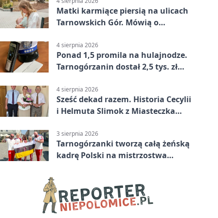
4 sierpnia 2026
Matki karmiące piersią na ulicach
Tarnowskich Gór. Mówią o
wsparciu
4 sierpnia 2026
Ponad 1,5 promila na hulajnodze.
Tarnogórzanin dostał 2,5 tys. zł
mandatu
4 sierpnia 2026
Sześć dekad razem. Historia Cecylii
i Helmuta Slimok z Miasteczka
Śląskiego
3 sierpnia 2026
Tarnogórzanki tworzą całą żeńską
kadrę Polski na mistrzostwa
Europy