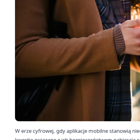
W erze cyfrowej, gdy aplikacje mobilne stanowią ni
kwestie związane z ich bezpieczeństwem nabierają sz