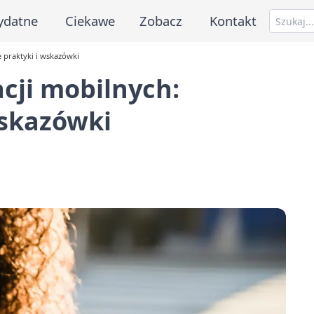
ydatne
Ciekawe
Zobacz
Kontakt
e praktyki i wskazówki
cji mobilnych:
wskazówki