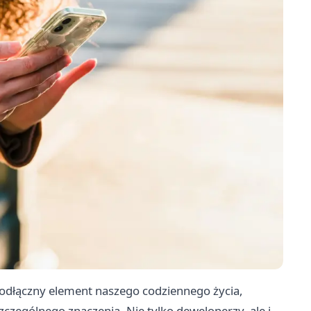
eodłączny element naszego codziennego życia,
czególnego znaczenia. Nie tylko deweloperzy, ale i