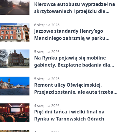
Kierowca autobusu wyprzedzał na
skrzyżowaniach i przejściu dla
pieszych
6 sierpnia 2026
Jazzowe standardy Henry’ego
Manciniego zabrzmią w parku
Pałacu w Rybnej
5 sierpnia 2026
Na Rynku pojawią się mobilne
gabinety. Bezpłatne badania dla
mieszkańców
5 sierpnia 2026
Remont ulicy Oświęcimskiej.
Przejazd zostanie, ale auta trzeba
przeparkować
4 sierpnia 2026
Pięć dni tańca i wielki finał na
Rynku w Tarnowskich Górach