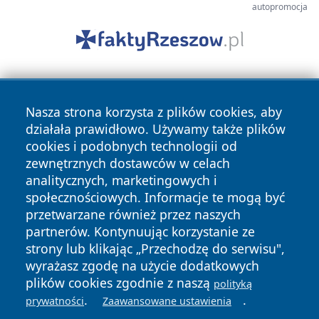
autopromocja
Nasza strona korzysta z plików cookies, aby
działała prawidłowo. Używamy także plików
cookies i podobnych technologii od
zewnętrznych dostawców w celach
Copyright © 2026 tarnowskie24.pl Wszystkie prawa
analitycznych, marketingowych i
zastrzeżone.
społecznościowych. Informacje te mogą być
przetwarzane również przez naszych
partnerów. Kontynuując korzystanie ze
Polityka
Polityka
News
Autorzy
strony lub klikając „Przechodzę do serwisu",
Prywatności
Cookies
wyrażasz zgodę na użycie dodatkowych
plików cookies zgodnie z naszą
polityką
.
.
prywatności
Zaawansowane ustawienia